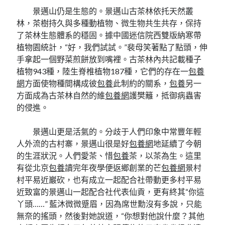
景邁山仍是生態的。景邁山古茶林依托天然叢
林，茶樹持久與多種動植物、微生物共生共存，保持
了茶林生態體系的穩固。據中國迷信院西雙版納寒帶
植物園統計，“好，我們試試。”裴母笑著點了點頭，伸
手拿起一個野菜煎餅放到嘴裡。古茶林內共記載種子
植物943種，陸生脊椎植物187種，它們的存在一
包養
網
方面使物種間構成彼
包養
此制約的關系，
包養
另一
方面成為古茶林自然的維
包養網
護樊籬，抵御病蟲害
的侵進。
景邁山更是活氣的。分歧于人們印象中常豐年輕
人外流的古村寨，景邁山很是好
包養網
地延續了今朝
的生涯狀況。人們愛茶、惜
包養
茶，以茶為生。這里
有從北京
包養
讀完年夜學便返鄉創業的芒
包養網
景村
村平易近巖砍，也有成立一起配合社帶動更多村平易
近致富的景邁山一起配合社代表仙貢，更有終其“你這
丫頭……” 藍沐微微蹙眉，因為席世勳沒有多說，只能
無奈的搖頭，然後對她說道，“你想對他說什麼？其他