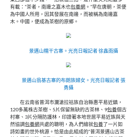
有載：“茶者，南邊之嘉木也
包養網
。”早在唐朝，茶便
為中國人所用，因其發展在南邊，而被稱為南邊嘉
木。中國，便成為茶樹的原鄉。
景邁山糯干古寨。光亮日報記者 徐鑫雨攝
景邁山翁基古寨的布朗族婦女。光亮日報記者 張
勇攝
在云南省普洱市瀾滄拉祜族自治縣惠平易近鎮，
120多萬株古茶樹、5片保留無缺的古茶林、9
包養
個古
村寨、3片分隔防護林，印證著本地世居平易近族與天
然協調
包養網
共處的聰明，為人們繪就
包養
了一片如
詩如畫的世外桃源。恰是由此組成的“普洱景邁山古茶