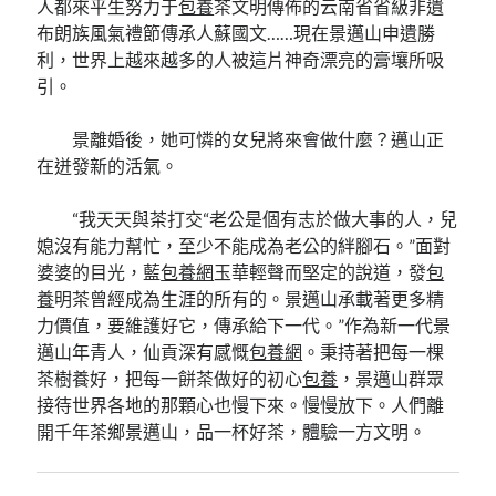
人都來平生努力于
包養
茶文明傳佈的云南省省級非遺
布朗族風氣禮節傳承人蘇國文……現在景邁山申遺勝
利，世界上越來越多的人被這片神奇漂亮的膏壤所吸
引。
景離婚後，她可憐的女兒將來會做什麼？邁山正
在迸發新的活氣。
“我天天與茶打交“老公是個有志於做大事的人，兒
媳沒有能力幫忙，至少不能成為老公的絆腳石。”面對
婆婆的目光，藍
包養網
玉華輕聲而堅定的說道，發
包
養
明茶曾經成為生涯的所有的。景邁山承載著更多精
力價值，要維護好它，傳承給下一代。”作為新一代景
邁山年青人，仙貢深有感慨
包養網
。秉持著把每一棵
茶樹養好，把每一餅茶做好的初心
包養
，景邁山群眾
接待世界各地的那顆心也慢下來。慢慢放下。人們離
開千年茶鄉景邁山，品一杯好茶，體驗一方文明。