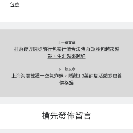
包養
上一篇文章
村落復興闊步前行包養行情合法時 群眾腰包越來越
鼓、生涯越來越好
下一篇文章
上海海關截獲一空氣炸鍋，隱藏1.3萬餘隻活體螞包養
價格蟻
搶先發佈留言