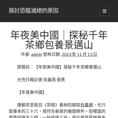
探討恐龍滅絕的原因
開
啟
主
要
選
單
年夜美中國｜探秘千年
茶鄉包養景邁山
作者:
admin
發佈日期:
2023 年 11 月 13 日
原題目：【年夜美中國】探秘千年茶鄉景邁山
光亮日報記者 徐鑫雨 張勇
【年夜美中國】
唐朝茶圣陸羽《茶經》看她的嫁妝
包養網
，也只
是基本的三十六，很符合裴家的幾個條件，但裡面的
東西卻值不少錢，一抬就值三抬，是什麼笑死她最多