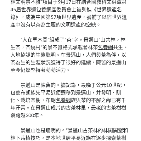
林文明景不雅”項目于9月17日在結合國教科文組織第
45屆世界遺
包養網
產委員會上被列進《世界遺產名
錄》，成為中國第57項世界遺產，彌補了以宿世界遺
產中沒有以茶為主題的文明遺產的空缺。
“人在草木間”組成了“茶”字。景邁山“山共林，林
生茶，茶繞村”的景不雅格式承載著林茶
包養網
共生、
人地協調的生態聰明。在景邁山，人們與茶為伴，以
茶為生的生涯狀況獲得了很好的延續，陳舊的景邁山
至今仍然堅持著勃勃活力。
景邁山是陳舊的。據記錄，最晚于公元10世紀，
包養
布朗族先平易近便遷移到景邁山，并發明、馴
化、栽培茶樹，布朗
包養網
族與茶的不解之緣已有千
年汗青。在景邁山成片的古茶林里，最老的古茶樹樹
齡跨越300年。
景邁山也是聰明的。“景邁山古茶林的林間開墾和
林下蒔植技巧，是本地世居平易近族在逐步探索茶樹