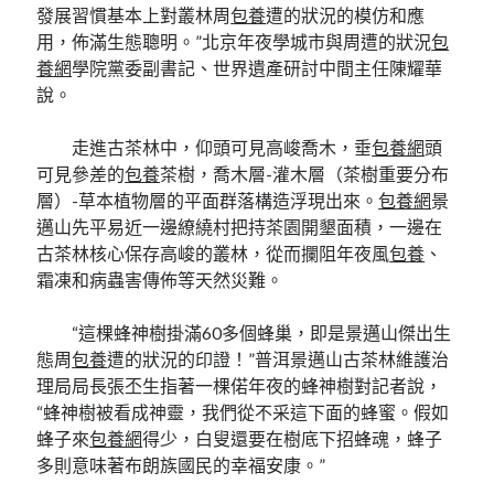
發展習慣基本上對叢林周
包養
遭的狀況的模仿和應
用，佈滿生態聰明。”北京年夜學城市與周遭的狀況
包
養網
學院黨委副書記、世界遺產研討中間主任陳耀華
說。
走進古茶林中，仰頭可見高峻喬木，垂
包養網
頭
可見參差的
包養
茶樹，喬木層-灌木層（茶樹重要分布
層）-草本植物層的平面群落構造浮現出來。
包養網
景
邁山先平易近一邊繚繞村把持茶園開墾面積，一邊在
古茶林核心保存高峻的叢林，從而攔阻年夜風
包養
、
霜凍和病蟲害傳佈等天然災難。
“這棵蜂神樹掛滿60多個蜂巢，即是景邁山傑出生
態周
包養
遭的狀況的印證！”普洱景邁山古茶林維護治
理局局長張丕生指著一棵偌年夜的蜂神樹對記者說，
“蜂神樹被看成神靈，我們從不采這下面的蜂蜜。假如
蜂子來
包養網
得少，白叟還要在樹底下招蜂魂，蜂子
多則意味著布朗族國民的幸福安康。”