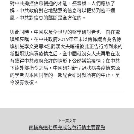
對中共操控信息暢通的才能，盛雪說，人們應該了
解，中共政府對它地點意的信息可以把持到密不通
風，中共對信息的壟斷是全方位的。
與此同時，中國以及全世界的醫學研討者也一向在驚
嘆和哀嘆，在中共政府2019年年末以傳佈謊言為名傳
喚訓誡李文亮等8名武漢大夫暗裡彼此正告行將到來的
新型冠狀病毒疫情之后，全中國就沒有大夫再敢在沒
有獲得中共政府允許的情形下公然議論疫情；在中共
下達外部指令之后，中國研討新型冠狀病毒疫情來源
的學者與本國同業的一起配合研討就所有的中止，至
今沒有恢復。
上一篇文章
南橫高速七標完成包養行情主要節點