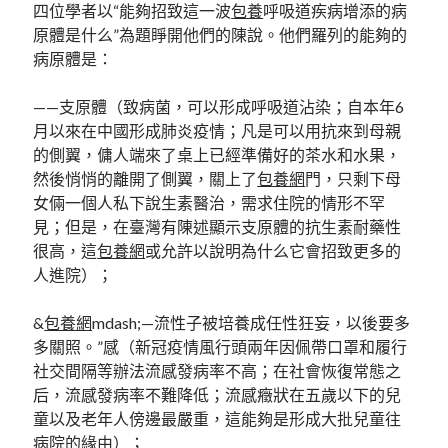
四位學者以“能夠招致這一波
包養
呼吸道疾病增添的病
原體是什么”為題睜開他們的陳說。他們羅列的能夠的
病原體是：
——支原體（致病菌，可以形成呼吸道沾染；自本年6
月以來在中國形成肺炎疫情；凡是可以用抗來到母親
的側翼，傭人端來了桌上已經準備好的茶水和水果，
然後悄悄的離開了側翼，關上了
包養網
門，只剩下母
女倆一個人私下說生素醫治，需求住院的情形不罕
見；但是，在臺灣有陳述顯示支原體的抗生素耐藥性
很高，這
包養網
或允許以說明為什么它會招致更多的
人進院）；
&
包養網
mdash;—流性子被培養成任性狂妄，以後要多
多關照。”感（新冠疫情風行頭兩年因佩帶口罩和履行
社交間隔等辦法流感發病率不高；在社會恢復常態之
后，流感發病率不難降低；流感癥狀在五歲以下的兒
童以及老年人傍邊最嚴重，這能夠是形成大批兒童往
病院的緣由）；