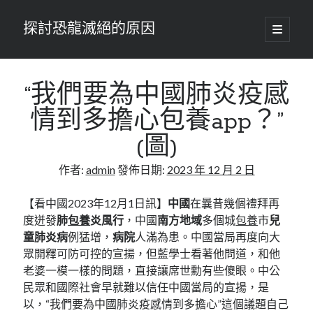
探討恐龍滅絕的原因
開
啟
主
要
選
單
“我們要為中國肺炎疫感
情到多擔心包養app？”
(圖)
作者:
admin
發佈日期:
2023 年 12 月 2 日
【看中國2023年12月1日訊】
中國
在曩昔幾個禮拜再
度迸發
肺
包養
炎風行
，中國
南方地域
多個城
包養
市
兒
童肺炎病
例猛增，
病院
人滿為患。中國當局再度向大
眾開釋可防可控的宣揚，但藍學士看著他問道，和他
老婆一模一樣的問題，直接讓席世勳有些傻眼。中公
民眾和國際社會早就難以信任中國當局的宣揚，是
以，“我們要為中國肺炎疫感情到多擔心”這個議題自己