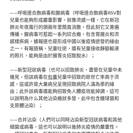
——呼吸道合胞病毒和腺病毒（呼吸道合胞病毒RSV對
兒童也能夠形成嚴重影響，就像流感一樣，它在新冠
肺炎年夜風行的頭兩年里簡直消散，但此刻它又普遍
傳播。腺病毒可惹起一系列綜合癥，包含胃腸炎和流
感樣疾病，據報道也是形成中國以後疫情迸發的緣由
之一。有報道稱，兒童吐逆，還有兒童接收靜脈輸液
的照片，能夠是由於腸胃炎招致脫水）；
——新型冠狀病毒（也可以招致肺炎，盡管在兒童中未
幾見，但該病毒在
包養
兒童中招致的逝世亡率高于流
感，這或許是大量病兒呈現招致病院人滿為患的緣
由；此外該病毒還能夠招致免人體疫效能掉調，這可
以說明為什么其他沾染癥狀多發，此中包含鏈球菌和
支原體沾染）；
——合并沾染（人們可以同時沾染新型冠狀病毒和其他
細菌或病毒，這也可以說明以後肺炎疫情的嚴重性。