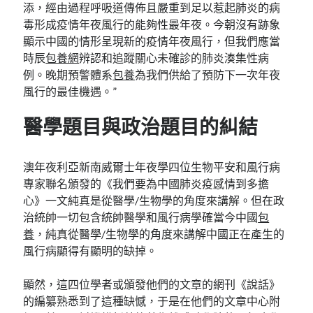
添，經由過程呼吸道傳佈且嚴重到足以惹起肺炎的病
毒形成疫情年夜風行的能夠性最年夜。今朝沒有跡象
顯示中國的情形呈現新的疫情年夜風行，但我們應當
時辰
包養網
辨認和追蹤關心未確診的肺炎湊集性病
例。晚期預警體系
包養
為我們供給了預防下一次年夜
風行的最佳機遇。”
醫學題目與政治題目的糾結
澳年夜利亞新南威爾士年夜學四位生物平安和風行病
專家聯名頒發的《我們要為中國肺炎疫感情到多擔
心》一文純真是從醫學/生物學的角度來講解。但在政
治統帥一切包含統帥醫學和風行病學確當今中國
包
養
，純真從醫學/生物學的角度來講解中國正在產生的
風行病顯得有顯明的缺掉。
顯然，這四位學者或頒發他們的文章的網刊《說話》
的編纂熟悉到了這種缺憾，于是在他們的文章中心附