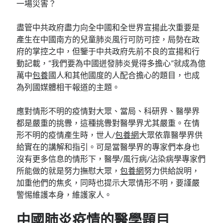
一場災害？
盡管中共政府盡力向全中國和全世界宣揚此次重要是
產生在中國南方的兒童肺炎風行可防可控，局勢在政
府的掌控之中，但鑒于中共政府先前不良的宣揚和行
動記載，“我們要為中國迸發肺炎覺得多擔心”就成為億
萬中
包養
國人和其他國度的人配合擔心的題目，也成
為列國媒體相干報道的主題。
應對情形不明的疫情對大眾、當局、科研界、醫學界
都是嚴重的挑釁，這種挑釁對醫學界尤其嚴重。在情
形不明的疫情產生時，世人/
包養網
大眾依靠醫學界供
給實在的講解和指引。可是當醫學界的專家們本身也
沒有更多信息的情形下，醫學/風行病/沾染病學專家們
所能做的就是努力撫慰大眾，
包養網
努力供給說明，
加重他們的焦炙，同時也提示大眾情形不明，要謹嚴
警惕維護本身，維護家人。
中國肺炎疫情的醫學題目