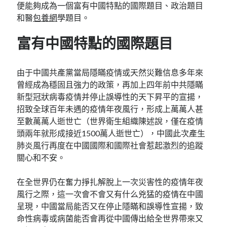
便能夠成為一個富有中國特點的國際題目、政治題目
和醫
包養網
學題目。
富有中國特點的國際題目
由于中國共產黨當局隱瞞疫情或天然災難信息多年來
曾經成為穩固且強力的政策，再加上四年前中共隱瞞
新型冠狀病毒疫情并停止誤導性的天下昇平的宣揚，
招致全球百年未遇的疫情年夜風行，形成上萬萬人甚
至數萬萬人逝世亡（世界衛生組織陳述說，僅在疫情
頭兩年就形成接近1500萬人逝世亡），中國此次產生
肺炎風行再度在中國國際和國際社會惹起激烈的追蹤
關心和不安。
在全世界仍在奮力掙扎解脫上一次災害性的疫情年夜
風行之際，這一次會不會又有什么兇猛的疫情在中國
呈現，中國當局能否又在停止隱瞞和誤導性宣揚，致
命性病毒或病菌能否會再從中國傳出給全世界帶來又