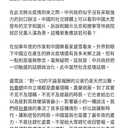
在此次肺炎疫情到來之際，中共政府似乎沒有采取強
力的封口辦法，中國的社交媒體上可以看到中國大眾
發布的文字和圖片，訴說和顯示北京和遼寧等地病院
就診兒童人滿為患。這種景象應該若何看？
在加拿年夜的作家和中國察看家盛雪看來，外界對眼
下中國正在產生的肺炎疫情還有良多未解之謎，但有
一點則是毫無懸念，毫無疑問，這就是：中共政府把
一切敏感的話題政治化，此中當然包含疫情話題。
盛雪說：“對一切的不論是報酬的災害仍是天然災難，
包養網
中共立場都是盡量隱瞞，盡量遮蔽。到了其實
不克不及隱瞞、不克不及遮蔽的時辰，它也會給出它
以為是對其政權損害最小、影響最小的一種說法。我
們經
包養
過的事況了良多這種情形。好比說薩斯時
代，薩斯迸發的時辰，中國當局也是盡了最年夜的盡
力，不是往趕忙處置，不是給大眾趕忙收回警報，或