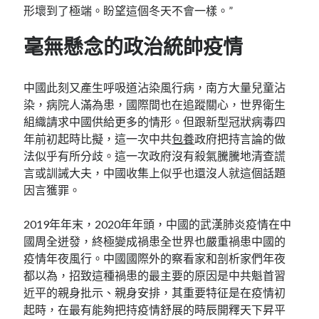
形壞到了極端。盼望這個冬天不會一樣。”
毫無懸念的政治統帥疫情
中國此刻又產生呼吸道沾染風行病，南方大量兒童沾
染，病院人滿為患，國際間也在追蹤關心，世界衛生
組織請求中國供給更多的情形。但跟新型冠狀病毒四
年前初起時比擬，這一次中共
包養
政府把持言論的做
法似乎有所分歧。這一次政府沒有殺氣騰騰地清查謊
言或訓誡大夫，中國收集上似乎也還沒人就這個話題
因言獲罪。
2019年年末，2020年年頭，中國的武漢肺炎疫情在中
國周全迸發，終極變成禍患全世界也嚴重禍患中國的
疫情年夜風行。中國國際外的察看家和剖析家們年夜
都以為，招致這種禍患的最主要的原因是中共魁首習
近平的親身批示、親身安排，其重要特征是在疫情初
起時，在最有能夠把持疫情舒展的時辰開釋天下昇平