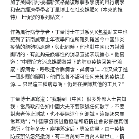
加了美國研討機構新英格蘭復雜體系學院的風行病學
和安康經濟學學者丁量博士在社交媒體X（本來的推
特）上頒發的系列貼文。
作為風行病學學者，丁量博士在其系列X
包養
貼文中也
羅列了新南威爾士年夜學四位所羅列確當今中國肺炎
疫情的能夠病原體，與此同時，他也對中國官方媒體
顯明的、有能夠是誤導性的消息宣揚表現擔心。他寫
道：“中國官方消息媒體將當下的肺炎疫情回咎于‘流
感、腺病毒、呼吸道合胞病毒、鼻病毒’……但又做了進
一個步驟的闡明。他們
包養
不認可任何未知的疫情起
源……只是這三種病毒嗎，仍是在掩飾其他的工具？”
丁量博士還寫道：“我聽到（中國）很多外部人士告知
我，當局政府告知中國大夫不要陳述任何數字，不要
對患者停止測試，也不要陳述任何測試。這聽起來異
常耳熟”；“中國事疫情迸發極端和疫情社會影響極真個
處所。往年冬天，塵埃落定后，專家估量，由于疫情
防控辦法忽然撤消，有二百萬到三百萬人逝世亡，情