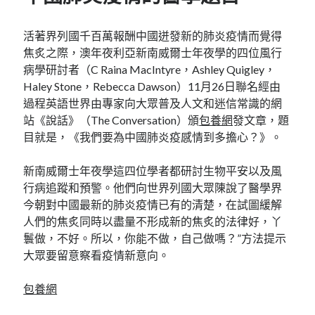
活著界列國千百萬報酬中國迸發新的肺炎疫情而覺得
焦炙之際，澳年夜利亞新南威爾士年夜學的四位風行
病學研討者（C Raina MacIntyre，Ashley Quigley，
Haley Stone，Rebecca Dawson）11月26日聯名經由
過程英語世界由專家向大眾普及人文和迷信常識的網
站《說話》（The Conversation）頒
包養網
發文章，題
目就是，《我們要為中國肺炎疫感情到多擔心？》。
新南威爾士年夜學這四位學者都研討生物平安以及風
行病追蹤和預警。他們向世界列國大眾陳說了醫學界
今朝對中國最新的肺炎疫情已有的清楚，在試圖緩解
人們的焦炙同時以盡量不形成新的焦炙的法律好，丫
鬟做，不好。所以，你能不做，自己做嗎？”方法提示
大眾要留意察看疫情新意向。
包養網