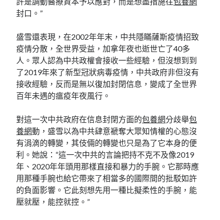
許是調動醫療資本予以應對，而是想盡措施往
包養網
封口。”
盛雪還表現，在2002年年末，中共隱瞞薩斯疫情招致
疫情分散，全世界受益，加拿年夜也逝世亡了40多
人。眾人認為中共政權會接收一些經驗，但沒想到到
了2019年來了新型冠狀病毒疫情，中共政府非但沒有
接收經驗，反而是無以復加封閉信息，變成了全世界
百年未遇的瘟疫年夜風行。
對這一次中共政府在信息封閉方面的
包養網
分歧舉
包
養網
動，盛雪以為中共肆意褫奪大眾知情權的心態沒
有涓滴的轉變，其伎倆的轉變也只是為了它本身的便
利。她說：“這一次中共的言論把持不克不及像2019
年、2020年年頭用那樣直接和暴力的手腕。它那時應
用那種手腕也給它帶來了相當多的國際間的批駁如許
的負面影響。它此刻想先用一種比擬柔性的手腕，能
壓就壓，能控就控。”