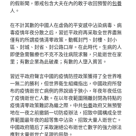
的假新聞，懲戒包含大夫在內的敢于收回預警的
包養
人。
在不計其數的中國人在虛偽的平安感中沾染病毒、病
毒疫情年夜分散之后，習近平政府再采取全世界盡無
僅有的所謂疫情清零政策，動輒封門、封樓、封小
區、封城、封省、封公路口岸。在此時代，生病的人
即便急需醫療也不克不及往病院求醫，只能逝世在家
里；有數企業為此破產；有數的人墮入貧苦。
習近平政府聲言中國的疫情防控政策獲得了全世界唯
一無二的勝利，但世界衛生組織指出，中國政府所發
布的疫情逝世亡病例的界說過于狹小，年夜年夜低估
了疫情逝世亡人數。在以年夜範圍隔離封閉為特點的
疫情清零政策難認為繼之際，中共
包養
政府又無預警
地在一夜之前撤銷一切防疫辦法，招致中國構成全世
界範圍最年夜的超等集中沾染，招致大量人逝世亡。
中國政府隨后了采取謝絕公布逝世亡數字的強力辦法
應對大量逝世亡呈現的局勢。