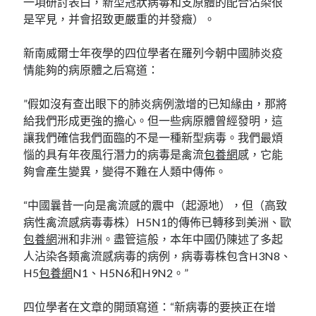
一項研討表白，新型冠狀病毒和支原體的配合沾染很
是罕見，并會招致更嚴重的并發癥）。
新南威爾士年夜學的四位學者在羅列今朝中國肺炎疫
情能夠的病原體之后寫道：
”假如沒有查出眼下的肺炎病例激增的已知緣由，那將
給我們形成更強的擔心。但一些病原體曾經發明，這
讓我們確信我們面臨的不是一種新型病毒。我們最煩
惱的具有年夜風行潛力的病毒是禽流
包養網
感，它能
夠會產生變異，變得不難在人類中傳佈。
“中國曩昔一向是禽流感的震中（起源地），但（高致
病性禽流感病毒毒株）H5N1的傳佈已轉移到美洲、歐
包養網
洲和非洲。盡管這般，本年中國仍陳述了多起
人沾染各類禽流感病毒的病例，病毒毒株包含H3N8、
H5
包養網
N1、H5N6和H9N2。”
四位學者在文章的開頭寫道：“新病毒的要挾正在增