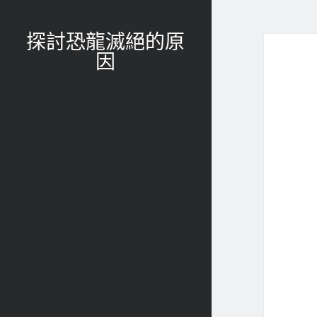
探討恐龍滅絕的原
因