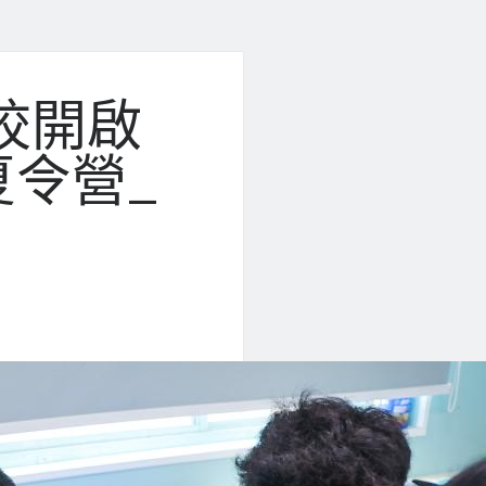
校開啟
令營_