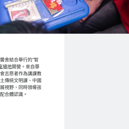
黌舍結合舉行的“智
座場地
開營。來自華
進會志愿者作為講課教
鄉土傳統文明課、中國
拓展視野，同時領導孩
族配合體認識。