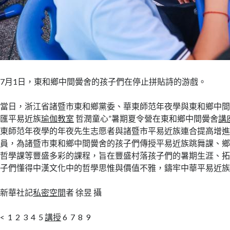
7月1日，東和鄉中間黌舍的孩子們在停止拼貼詩的游戲。
當日，浙江省諸暨市東和鄉黨委、華東師范年夜學與東和鄉中間
匯平易近族
瑜伽教室
哲潤童心”暑期夏令營在東和鄉中間黌舍
講
東師范年夜學的年夜先生志愿者與諸暨市平易近族連合提高增
員，為諸暨市東和鄉中間黌舍的孩子們傳授平易近族跳舞課、
哲學課等豐盛多彩的課程，旨在豐盛村落孩子們的暑期生涯、
子們懂得中漢文化中的哲學思惟與價值不雅，鑄牢中華平易近
新華社記
私密空間
者 徐昱 攝
< 1 2 3 4 5
講授
6 7 8 9