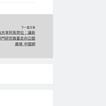
下一篇文章
格共享阿馬努拉：讓新
專門研究舞臺走向公園
廣場_中國網