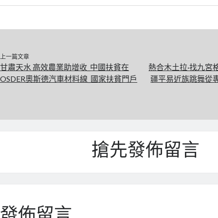
上一篇文章
甘肅天水 高效農業助增收_中國扶貧在
熱合木土拉·找九宮
OSDER奧斯德汽車材料線_國家扶貧門戶
疆平易近族跳舞從
搶先發佈留言
發佈留言