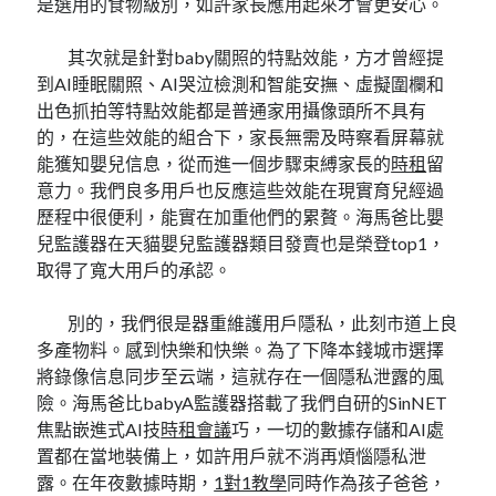
是選用的食物級別，如許家長應用起來才會更安心。
其次就是針對baby關照的特點效能，方才曾經提
到AI睡眠關照、AI哭泣檢測和智能安撫、虛擬圍欄和
出色抓拍等特點效能都是普通家用攝像頭所不具有
的，在這些效能的組合下，家長無需及時察看屏幕就
能獲知嬰兒信息，從而進一個步驟束縛家長的
時租
留
意力。我們良多用戶也反應這些效能在現實育兒經過
歷程中很便利，能實在加重他們的累贅。海馬爸比嬰
兒監護器在天貓嬰兒監護器類目發賣也是榮登top1，
取得了寬大用戶的承認。
別的，我們很是器重維護用戶隱私，此刻市道上良
多產物料。感到快樂和快樂。為了下降本錢城市選擇
將錄像信息同步至云端，這就存在一個隱私泄露的風
險。海馬爸比babyA監護器搭載了我們自研的SinNET
焦點嵌進式AI技
時租會議
巧，一切的數據存儲和AI處
置都在當地裝備上，如許用戶就不消再煩惱隱私泄
露。在年夜數據時期，
1對1教學
同時作為孩子爸爸，