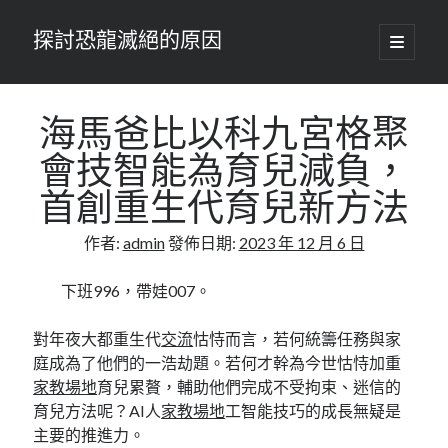
探討恐龍滅絕的原因
開
啟
主
要
選
單
海馬爸比以科九宮格聚
會技智能為育兒減負，
首創重生代育兒新方法
作者:
admin
發佈日期:
2023 年 12 月 6 日
下班996，帶娃007。
對年夜大都重生代
交流
怙恃而言，若何統籌任務與家
庭成為了他們的一浩劫題。若何才幹為今世怙恃加重
家教場地
育兒累贅，輔助他們完成不受拘束、迷信的
育兒方法呢？AI人
家教場地
工智能技巧的成長無疑是
主要的推進力。