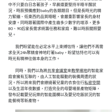
中不只要白日念著孩子，早晨還要堅持半睡半醒狀
況，時辰預備應對baby的各類題目。但是長時光的精
力緊繃、低東西的品質睡眠，會嚴重影響家長的身材
安康。同時跟著國際中產生齒多少數字的增添，更多
80、90后家長需求統籌任務和家庭，難以時辰關照嬰
兒。
我們盼望能在必定水平上束縛怙恃，讓他們不再需
求全天24h聚精會神地盯著baby，盼望怙恃也可以有
時光有精神往做本身的工作。
同時，我們以為將
共享會議室
來
教學場地
的智能家
庭會擁有互聯的，由人工智能驅動的裝備周遭的狀
況。所以將來我們會繚繞著兒童的衣食住行
私密空間
以及生涯年夜數據，打造完全的母嬰場景產物矩陣，
發布記載嬰兒玩樂的智能圍欄以及嬰兒吃飯狀況的智
能餐椅等新產物。