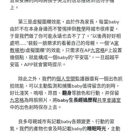
音樂安撫的同時將孩子哭泣的信息推送到怙恃手機
上。
第三是虛擬圍欄效能，由於作為家長，每當baby
由於不在本身身邊而不警惕摔倒
教學
時城市很疼愛，
于是我們做了你可能永遠也去不了了。”以後再好好相
處吧……”裴毅一臉懇求的看著自己的母親。一個“A
家
教場地
I虛擬圍欄”的效能，只需求在AP
九宮格
P上設置
幾個點，就能構成一個baby的“平安區”，一旦超越平
安區，APP就會實時提示。
除此之外，我們的
個人空間
監護器還有一個出色抓
拍效能，可以主動監測和捕獲baby值得留念的剎時，
好比淺笑、嗚咽、昂首、
翻身
等臉色和行動，并保留
九宮格
為時辰照片，將
baby生長經過歷程
共享會議室
中的出色剎時保存上去。
良多母親城市有記載baby各類變更、行動的習
氣。我們的產物也會及時記載baby的
睡眠時光
，主動