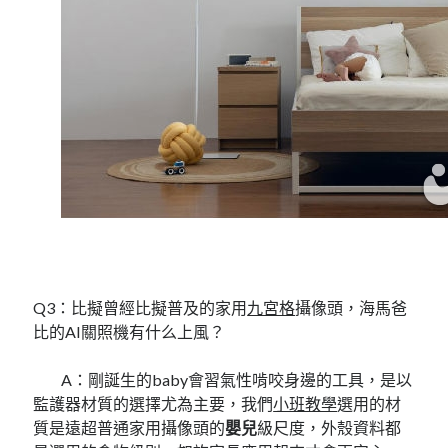
Q3：比擬曾經比擬普及的家用
九宮格
攝像頭，海馬爸
比的AI關照機有什么上風？
A：剛誕生的baby會習氣性啃咬身邊的工具，是以
監護器材質的選擇尤為主要，我們
小班教學
選用的材
質是遠超普通家用攝像頭的
嬰兒
級尺度，外殼資料都