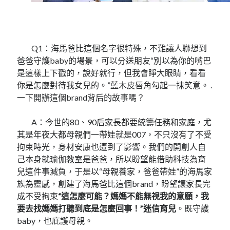
Q1：海馬爸比這個名字很特殊，不難讓人聯想到
爸爸守護baby的場景，可以分送朋友“別以為你的嘴巴
是這樣上下戳的，說好就行，但我會睜大眼睛，看看
你是怎麼對待我女兒的。”藍木皮唇角勾起一抹笑意。 .
一下開辦這個brand背后的故事嗎？
A：今世的80、90后家長都要統籌任務和家庭，尤
其是年夜大都母親們一帶娃就是007，不只沒有了不受
拘束時光，身材安康也遭到了影響。我們的開創人自
己本身就
瑜伽教室
是爸爸，所以盼望能借助科技為育
兒這件事減負，于是以“母親養家，爸爸帶娃”的海馬家
族為靈感，創建了海馬爸比這個brand，盼望讓家長完
成不受拘束
“這怎麼可能？媽媽不能無視我的意願，我
要去找媽媽打聽到底是怎麼回事！”迷信育兒
。既守護
baby，也庇護母親。