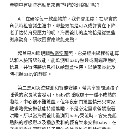
產物中有哪些亮點是來自“爸爸的洞察點”呢？
A：在研發每一款產物前，我們會思慮：在現實的
育兒
時租會議
生涯中，哪些效能是可以或許實在下降
老手怙恃育兒壓力的呢？海馬爸比的產物恰是從這些
謎底動身，研收回響應效能亮點。
起首是AI睡眠關
私密空間
照，它是經由過程智能算
法和人臉辨認效能，能監測到baby熟睡或開端運動的
信息，并實時將信息推送給
聚會
怙恃，以便家長能及
時把握baby的靜態。
第二是AI哭泣監測和智能安撫，帶
共享空間
過孩子
睡覺的家長就會發明，baby的睡眠處于一種不成熟的
階段，中心很不難驚醒，但年夜部門驚醒情形只需
家
教
求略微安撫就能持續進睡，不是必定需求爸媽抱著
哄睡。所以當海馬爸比監測到baby哭泣時，會先亮起
熱熱的呼吸燈以及播放柔和的輕音樂來安撫baby，在