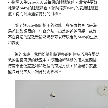
小樹屋
天生baby天天或每周的睡眠陳述，讓怙恃更好
地清楚baby的睡眠特色，輔助培育baby的安康睡眠習
氣，從而到達迷信育兒的目標。
除了與baby關照相干的效能，多賬號共享也是海
馬爸比監護器的一年夜亮點，出差的爸爸母親，或許
不在身邊的爺
教學
爺奶奶都可以時辰看到baby的生長
和變更。
總的來說，我們盼望能將更多的迷信技巧用在嬰幼
兒的生長周遭的狀況中，從而給新時期的
個人空間
怙
恃帶來更便
家教
利和迷信的育兒方法，加重老手家
講
座
長育兒焦炙，讓育兒更輕松。