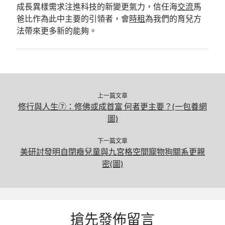
成長異樣需求注進科技的新變更氣力，信任海
交流
馬
爸比作為此中主要的引領者，會
時租
為我們的育兒方
法帶來更多新的能夠。
上一篇文章
修行與人生⑦：修佛或成首富 何者更主要？(一包養網
圖)
下一篇文章
美研討發明自閉癥兒童與九宮格空間寵物狗關系更親
密(圖)
搶先發佈留言