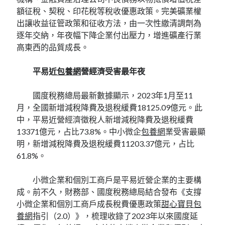
額征稅、契稅、印花稅等稅收優惠政策。完美礦業權
出讓收益征管政策和征收方法，由一次性繳清調劑為
逐年交納，年夜幅下降企業付出壓力，增進礦產行業
高東西的品質成長。
平易近
包養網
營經濟受害最年夜
國度稅務總局最新數據顯示，2023年1月至11
月，全國新增減稅降費及退稅緩費18125.09億元。此
中，平易近營經濟徵稅人新增減稅降費及退稅緩費
13371億元，占比73.8%。中小微企
包養網
業受害最顯
明，新增減稅降費及退稅緩費11203.37億元，占比
61.8%。
小微企業和個別工商戶是平易近營企業的主要構
成。前不久，財務部、國度稅務總局結合發布《支撐
小微企業和個別工商戶成長稅費優惠政策
甜心寶貝包
養網
指引（2.0）》，梳理收錄了2023年以來國度延