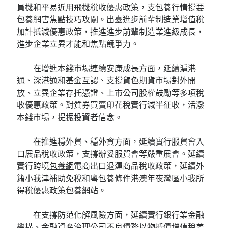
員機和平易近用飛機稅收優惠政策，支
包養行情
撐要
包養網
害焦點技巧攻關。出臺進步前輩制造業增值稅
加計抵減優惠政策，推進進步前輩制造業進級成長，
進步企業立異才能和焦點競爭力。
在增進本錢市場連續安康成長方面，延續滬港
通、深港通和基金互認、支撐貨色期貨市場對外開
放、立異企業存托憑證、上市公司股權鼓勵等多項稅
收優惠政策。對質券買賣印花稅實行減半征收，活潑
本錢市場，提振投資者信念。
在推進穩外貿、穩外資方面，延續實行服貿會入
口展品稅收政策，支撐辦妥服貿會等嚴重展會。延續
實行跨境
包養網
電商出口退運商品稅收政策，延續外
籍小我津補助免稅和粵
包養條件
港澳年夜灣區小我所
得稅優惠政策
包養網站
。
在支撐防范化解風險方面，延續實行銀行業金融
機構、金融資產治理公司不良債務以物抵債增值稅差