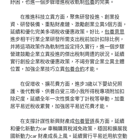
紓困，也進一個步驟增進稅收軌制
包養
的完美。
在推進科技立異方面，聚焦研發投進、創業投
資、研發裝備、重點財產鏈、激勵創業立異5個方面，
延續和優化完美多項稅收優惠政策。好比，
包養意思
進步相干行業企業研發所需支出稅前加計扣除比例，
并將這項政策作為軌制性設定持久實行，進一個步驟
營建鼓勵企業立異投進的傑出稅制周遭的狀況。延續
實行創投企業稅收優惠政策，不竭夯實企業立異主體
位置，加強企業技巧立異
包養合約
才能。
在促增收、擴花費方面，進步3歲以下嬰幼兒照
護、後代教導、供養白叟三項小我所得稅專項附加扣
除尺度，延續全年一次性獎金零丁計稅等舉動，加重
居平易近稅收累贅，加強居平易近花費才能。
在支撐計謀性新興財產成
包養管道
長方面，延續
和優化新動力car 車輛購買稅減免政策，穩固和擴展我
國新動力car 財產成長上風。延續實行平易近用航空動