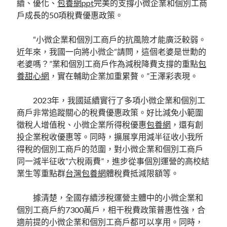
續、優化、
包養網ppt
完美的支撐小微企業和個別工商
戶成長的50項稅費優惠政策。
“小微企業和個別工商戶的抗風險才能廣泛較弱。
近年來，我國一向將小微企“請問，這個老婆是世勳的
老婆嗎？”業和個別工商戶作為減稅降費支撐的重點
包
養甜心網
，實在輔助企業加重累贅。”王澤彩表現。
2023年，我國延續實行了多項小微企業和個別工
商戶非常追蹤關心的稅費優惠政策。好比減免小範圍
徵稅人增值稅、小微企業所得稅優惠
包養網
，還有創
投企業稅收優惠等。同時，擴展享用減半征收小我所
得稅的個別工商戶的范圍，對小微企業和個別工商戶
同一減半征收“六稅兩費”，進步從事個別運營的高校結
業生等重點群
台灣包養網
體稅費抵減限額等。
據清楚，全國存續涉稅運營主體中的小微企業和
個別工商戶約7300萬戶，相干稅費政策普惠性強，合
適前提的小微企業和個別工商戶都可以享用。同時，