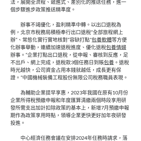
法，展開全流程、遞進式、差別化的推送任務，進一
個步驟進步政策推送精準度。
辦事不竭優化，盈利精準中轉。以出口退稅為
例，北京市稅務局積極奉行出口退稅“全部旅程網上
辦”、常態化實行實地核對“容缺打點”
包養軟體
等方便
化辦事舉動，連續加速退稅進度、優化退稅
包養情婦
辦事。“企業打點出口退稅，從申報、審核到反應，足
不出戶、網上完成，退稅款3個任務日到賬
包養
。退稅
時光越快，公司資金占用本錢就越低，成長更有保
證。”中國機械裝備工程股份無限公司稅務職員表現。
為輔助企業提早享惠，2023年我國在原有10月份
企業所得稅預繳申報和年度匯算清繳兩個時段享用研
發所需支出加計扣除政策的基本上，新增7月預繳申報
期作為政策享用時點，領導企業更快更好加年夜研發
投進。
中心經濟任務會議在安排2024年任務時請求，落