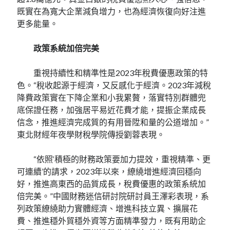
既實在為寬大企業減負增力，也為經濟恢復向好注進
更多能量。
政策系統加倍完美
重視持續性和精準性是2023年稅費優惠政策的特
色。“稅收起源于經濟，又反感化于經濟。2023年減稅
降費政策實在下降企業和小我累贅，落實特別群體兜
底保證任務，加強居平易近花費才能，提振企業成長
信念，推進經濟完成質的有用晉陞和量的公道增加。”
東北財經年夜學財稅學院傳授劉蓉表現。
“依照‘積極的財務政策要加力提效，重視精準、更
可連續’的請求，2023年以來，繚繞增進經濟回穩向
好，推進高東西的品質成長，稅費優惠的政策系統加
倍完美。”中國財務迷信研討院研討員王澤彩表現，系
列政策繚繞助力實體經濟、增進科技立異、擴展花
費、推進穩外貿穩外資等方面精準發力，既有用助企