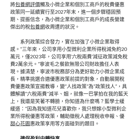
將
包養網評價
觸及小微企業和個別工商戶的稅費優惠
政策同一延續實行至2027年末，進一個步驟穩固預
期、提振信念，為小微企業和個別工商戶的成長營建
傑出的稅
包養網
收周遭的狀況。
系列政策綜合發力，實在加強了小微企業取得
感。“三年來，公司享用小型微利企業所得稅減免約20
萬元，僅2023年，公司享用‘六稅兩費’減征政策減免稅
費2萬余元。”寧波毛之餐飲無限公司財政擔任人表
現。據清楚，寧波市稅務部分為更好助力小微企業成
長，精準挑選合適優惠政策前提的對象，自動展開稅
費優惠政策宣揚教導，變“人找政策”為“政策找人”，具
體解讀“六稅兩費”減半、姻，就像一巴掌拍在我的藍天
上，我還是笑著不轉臉，你知道為什麼嗎？藍學士緩
緩道：“因為我知道花兒喜歡你，我只想嫁小型微利企
業所得稅優惠等政策，輔助徵稅人處理稅收申報、優
甜心花園
惠政策享用等方面碰到的題目。
確保盈利中轉快享