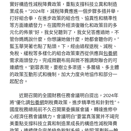
實好構造性減稅降費政策，重點支撐科技立異和制造
業成長。“2024年，減稅降費應進一個步驟多措并舉，
打好組合拳，在進步政策的組合性、協異性和精準性
等方面連續發力。在國際外經濟復雜化和政策目的多
元化的佈景“好，我女兒聽到了，我女兒答應過她，不
管你媽媽說什麼，你想讓她做什麼，她都會聽你的。”
藍玉華哭著也點了點頭。下，經由過程退稅、減稅、
免稅、緩稅等多樣化的組合政策東西從供應與
包養網
需求兩頭發力，完成微觀布局與微不雅調劑聯合的可
連續性。”劉蓉表現，要樹立多渠道、多層級、多主體
的政策互動形式和機制，加大力度央地協作和部分一
起配合。
近期召開的全國財務任務會議明白提出，2024年
將“優化調
包養網
劑稅費政策，進步精準性和針對性”。
國度稅務總局前不久召開黨委擴展會議，轉達進修中
心經濟任務會議精力。會議明白“要當真落實并不竭完
美重點支撐科技立異和制造業成長的構造性減稅降費
政策，連續健全完美綠色稅制系統，依照‘策劃新一輪