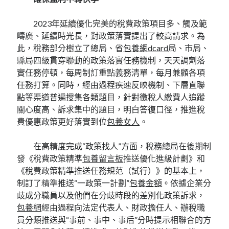
2023年延續優化完美的稅費政策項目多、觸及範
疇廣、延續時光長，對政策落實提出了較高請求。為
此，稅務部分樹立了總局、省
包養網dcard
局、市局、
縣局四級貫穿聯動的政策落實任務機制，天天調劑落
實任務停頓，每周制訂重點義務清單，每月兼顧各項
任務打算。同時，經由過程疾速反映機制、下層直聯
點等渠道普遍搜集各類題目，針對徵稅人繳費人追蹤
關心度高、訴求集中的題目，明白答復口徑，推進稅
費優惠政策更好落實到位
包養女人
。
在高精度完成“政策找人”方面，稅務總局在後期制
發《稅費政策精準
包養留言板
推送優化進級計劃》和
《稅費政策精準推送任務規范（試行）》的基本上，
制訂了精準推送“一政策一計劃”
包養金額
。依據企業分
歧成分職員以及他們在分歧時段的差別化政策訴求，
包養網
經由過程向法定代表人、財政擔任人、辦稅職
員分類推送與“事前、事中、事后”分時提示相聯合的方