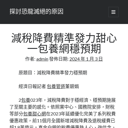
探討恐龍滅絕的原因
開
啟
主
要
選
單
減稅降費精準發力甜心
一包養網穩預期
作者:
admin
發佈日期:
2024 年 1 月 3 日
原題目：減稅降費精準發力穩預期
經濟日報記者
包養管道
董碧娟
2
包養
023年，減稅降費對于穩經濟、穩預期施展
了至關主要的感化。依照黨中心、國務院安排，財稅
等部分
包養甜心網
在2023年延續優化完美了系列稅費
優惠政策，前11個月全國新增減稅降費及退稅緩費已
超1.8萬億元。真金白銀的稅費優惠熱人心、強信念，