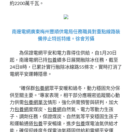
約2200萬千瓦。
南邊電網廣東梅州豐順供電局任務職員對重點線路裝
備停止特巡特維。徐會芳攝
為保證電網平安和電力靠得住供給，自1月20日
起，南邊電網已持
包養
續多日展開融除冰任務，截至
24日8時，已累計實行融除冰線路55條次，實時打消了
電網平安運轉隱患。
“確保群
包養網
眾平安暖和過冬，動力穩固充分保
供至關主要。”專家表現，相干部分應親密追蹤關心動
力供需
包養網單次
情形，強化供需預警與研判，加大
力
包養網
度煤炭、
包養網
自然氣、電力等動力生孩
子、調劑任務，保證煤炭、自然氣等平安穩固生孩子
和運輸通道
包養
平安暢達，進步
包養
煤電油氣供給才
能，確保迎峰度冬煤電油氣穩固供給和電網平安運