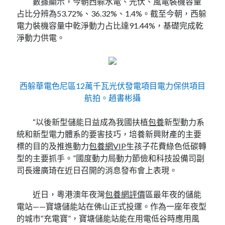
數據顯示，今朝西躲水電、光伏、風電裝機容量
占比分辨為53.72%、36.32%、1.4%。截至今朝，西躲
電力裝機容量中乾淨動力占比達91.44%，基礎完成乾
淨動力供電。
西躲華電色尼區12萬千瓦光伏發電項目電力保供項目
航拍。趙書彬攝
“以後新型儲能日益成為我國扶植
包養
新型動力系
統和新型電力體系的要害技巧，培養新興財產的主要
標的目的及推進動力
包養網VIP
生孩子花費綠色低碳轉
型的主要抓手。”國度動力局動力節儉和科技設備司副
司長邊廣琦在近日召開的消息發布會上表現。
近日，粵港澳年夜灣
包養網評價
區最年夜的儲能
電站——寶塘儲能站在佛山正式投運。作為一座年夜型
的城市“充電寶”，寶塘儲能站能在用電低谷時應用風