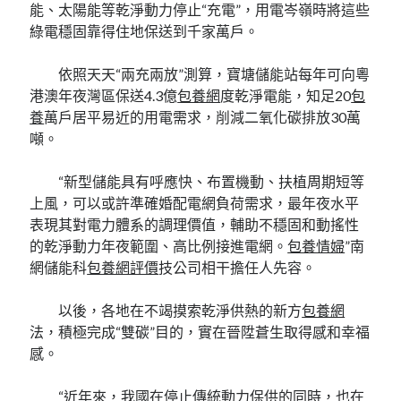
能、太陽能等乾淨動力停止“充電”，用電岑嶺時將這些
綠電穩固靠得住地保送到千家萬戶。
依照天天“兩充兩放”測算，寶塘儲能站每年可向粵
港澳年夜灣區保送4.3億
包養網
度乾淨電能，知足20
包
養
萬戶居平易近的用電需求，削減二氧化碳排放30萬
噸。
“新型儲能具有呼應快、布置機動、扶植周期短等
上風，可以或許準確婚配電網負荷需求，最年夜水平
表現其對電力體系的調理價值，輔助不穩固和動搖性
的乾淨動力年夜範圍、高比例接進電網。
包養情婦
”南
網儲能科
包養網評價
技公司相干擔任人先容。
以後，各地在不竭摸索乾淨供熱的新方
包養網
法，積極完成“雙碳”目的，實在晉陞蒼生取得感和幸福
感。
“近年來，我國在停止傳統動力保供的同時，也在