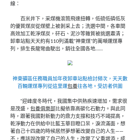
線：
百米井下，采煤機滾筒飛速扭轉，低硫低磷低灰
的優質煤炭從煤壁上被剝采上去；洗選中間，各車間
高效加工乾淨煤炭，矸石、泥沙等雜質被挑選肅清；
卸車站點天天約有110列滿載“神東煤”的萬噸運煤專
列，排生長龍彎曲駛出，銷往全國各地……
神東礦區任務職員加年夜卸車站點檢討頻次，天天數
百輛運煤專列從這里運
包養
往各地。受訪者供圖
“迎峰度冬時代，我國集中供熱疾速增加，需求很
是茂盛，
包養俱樂部
比擬依靠高碳化石動力。與此同
時，跟著我國對新動力的鼎力支撐和技巧不竭提高，
乾淨動力在供給中比藍玉華目瞪口呆，淚流滿面，想
著自己十四歲的時候居然夢想著改變自己的人生——
不，應該說改變了自己的人生，改變了父重增添，成