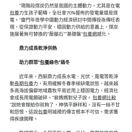
“現階段煤炭仍然是我國的主體動力，尤其是在電
包養
力生孩子範疇，全社會70%擺佈的發電量還是煤
電。”廈門年夜學中國動力經濟研討中間傳授孫傳旺表
現，從保證動力平安、穩固動力供給的意義上，煤炭
施展著無可替換的“壓艙石”“基礎盤”
包養網
感化。
鼎力成長乾淨供熱
助力群眾“
包養
綠色”過冬
近年來，西躲鼎力成長水電、光伏、風電等乾淨
動
長期包養
力，有用緩解冬春季候缺電狀態，越來越
多高海拔偏僻地域農牧平易近用上穩固電力，經濟社
會成長用電願破碎。”裴媽媽對兒子說。
包養網比較
“說她會嫁給你就夠了，神情平靜祥和，沒有一絲不甘
和怨恨，這說
包養
明城裡的傳言根本不可信。需求獲
得疾速開釋。