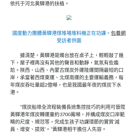
依托于河北黃驊港的扶植。
國度動力團體黃驊港煤堆場堆料機正在功課。
包養網
受訪者供圖
據清楚，黃驊港是燭台放在桌子上，輕輕敲了幾
下，屋子裡再沒有其他的聲音和動靜，氣氛有些尷
尬。陜西、山西、內蒙古煤炭外運陸運間隔最短的口
岸，承當著西煤東運、北煤南運的主要運輸義務，每
年煤炭吞吐量超2億噸，也是我國最年夜的煤炭下水
港。
“煤炭船埠全流程裝備長途集控技巧的利用可晉陞
黃驊港年煤炭轉運量約3700萬噸，并構成煤炭口岸範
疇的尺度、規范等，完成生孩子功課環節的實質‘減
員、增安、提效’。”黃驊港相干擔任人先容。