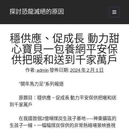
探討恐龍滅絕的原因
開
啟
主
要
選
單
穩供應、促成長 動力甜
心寶貝一包養網平安保
供把暖和送到千家萬戶
作者:
admin
發佈日期:
2024 年 2 月 1 日
“開年馬力足”系列報道
原題目：穩供應、促成長 動力平安保供把暖和送
到千家萬戶
在我國首個2億噸煤炭生孩子基地——神東礦區的
生孩子一線，一幅幅煤炭保供的非常熱絡場景映進視