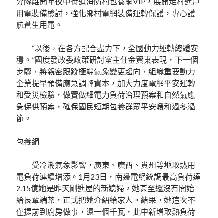
分隊離開年夜中街道海防村
包養網VIP
，展開走村進戶
用電裝備檢討，強化鄉村電網裝備運轉保護，專心護
航蒼生用電。
“以後，在各方配合盡力下，全國動力運轉總體安
穩。”國度發改委政策研討室主任金賢東表現，下一個
步驟，將親密跟蹤極端氣象變更趨向，組織重要動力
企業提早預備應急調峰資本，加大力度電網平安運轉
和受災檢驗，做實做細電力負荷治理預案和自然氣應
急保供預案，確保國民
短期包養
群眾平安暖和過冬過
節。
包養網
受冷潮氣象影響，廣東、廣西、貴州等地取熱用
電負荷連續增添。1月23日，南邊電網統調最高負荷達
2.15億她是昨天剛進屋的新媳婦。她甚至還沒有開始
給長輩端茶，正式把她介紹給家人。結果，她這次不
僅提前到廚房做事，還一個千瓦，此中新增取熱負荷