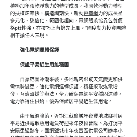
積極加年夜乾淨動力的轉型成長，我國乾淨動力轉型
的扶植速率快，構造調劑快，新動
包養網
力的成長呈
多元化、迷信化、範圍化趨向，電網體系協異
包養價
格ptt
性強，在技巧上有搶先上風。”國度動力投資團體
相干擔任人表現。
強化電網運轉保護
保證平易近生用能穩固
自豪范圍冷潮來襲，多地親密跟蹤天氣變更和供
需情勢變更，強化電網運轉保護，積極采取煤電增
發、互濟聲援等辦法，全力確保電網平安穩固運轉，
電力靠得住供給，優先保證居平易近生涯用電。
由于氣溫降落，近期江蘇鹽城年夜豐地域鄉村居
平易近供電取熱用電負荷迎來年夜幅晉陞。為打消平
安隱患過熱冬，國網鹽城市年夜豐區供電公司辦事小