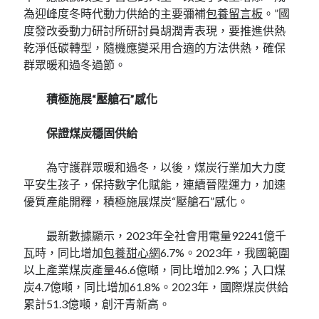
為迎峰度冬時代動力供給的主要彌補
包養留言板
。”國
度發改委動力研討所研討員胡潤青表現，要推進供熱
乾淨低碳轉型，隨機應變采用合適的方法供熱，確保
群眾暖和過冬過節。
積極施展“壓艙石”感化
保證煤炭穩固供給
為守護群眾暖和過冬，以後，煤炭行業加大力度
平安生孩子，保持數字化賦能，連續晉陞運力，加速
優質產能開釋，積極施展煤炭“壓艙石”感化。
最新數據顯示，2023年全社會用電量92241億千
瓦時，同比增加
包養甜心網
6.7%。2023年，我國範圍
以上產業煤炭產量46.6億噸，同比增加2.9%；入口煤
炭4.7億噸，同比增加61.8%。2023年，國際煤炭供給
累計51.3億噸，創汗青新高。