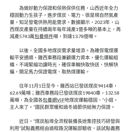
為做好動力保證和保熱保供任務，山西近年全力
穩固動力生孩子，進步煤炭、電力、很是規自然氣產
量，知足發電供熱用能需求。數據顯示，2023年，山
西煤炭產量在持續兩年每年減產1億多噸的基本上，再
減產5743萬
包養條件
噸，到達13.78億噸。
以後，全國多地煤炭需求量增添。為確保電煤運
輸平安通順，雞西車務段兼顧運力資本，優化運輸組
織，不竭緊縮功課時光，確保車輛快取快送、快解快
編，開足馬力保證電煤、取熱煤運輸。
往年11月1日至今，雞西站已發送煤炭9414車，
62.69萬噸；雞西車務段已發送煤炭19840車，132.58
萬噸，為全國各
包養網VIP
地煤炭運輸穩固、“小姐，
主人來了。”國民群眾暖和過冬過節供給無力保證。
近日，“煤炭船埠全流程裝備長途集控技巧研發與
利用”試點義務經由過程路況運輸部驗收，該試點義務