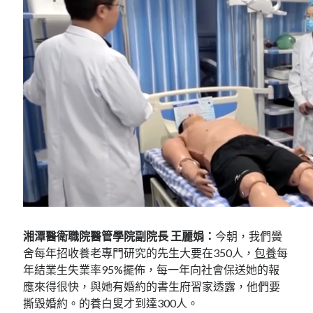
湘潭醫衛職院醫管學院副院長 王麗娟：
今朝，我們黌
舍每年招收養老專門研究的先生大要在350人，
包養
每
年結業生失業率95%擺佈，每一年向社會保送她的報
應來得很快，與她有婚約的書生府習家透露，他們要
撕毀婚約。的養白叟才到達300人。