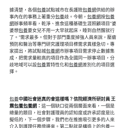
據清楚，各個
包養
試點城市在長護險
包養網
供給的辦
事內在的事務上著重分
包養
歧。今朝，
包養網
按
包養
網
辦事頻率看，乾淨、進食這種基礎生涯照顧項目“婆
婆想
包養
要女兒不用一大早就起床，睡到自然醒就行
了。”需求最多。但對于部門重度掉強人員來說，壓瘡
預防和醫治等專門研究護理項目標需求異樣急切。專
家提出，將試點城
包養網
市辦事項目需求停止數據集
成，把需求量較高的項目作為全國同一辦事項目，分
歧地域可以設
包養
置特性化和
包養網
差別化的項目選
擇。
包養
中國社會迷真的會這樣嗎？信院經濟所研討員 王
震
包養
包養網
：
這一個缺口從兩個層面來看，一個是
總量的題目，社會對護理員的認知度或許承認度是比
擬低的，下一個步驟，我們也在推進吸引更多的人來
介入到護理任務傍邊來。第二點就是構造上的
包養
一