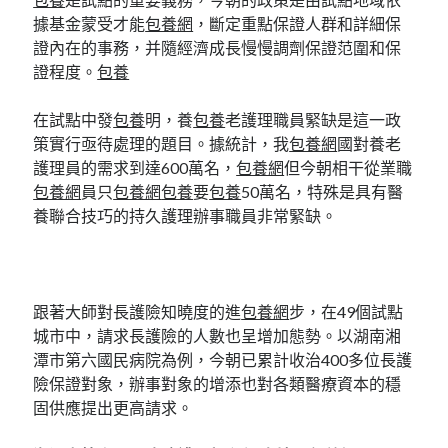
據基金蒙受才能
包養網
，斷定重點保證人群和詳細保
證內在的事務，并隨經濟成長慢慢調劑保證范圍和保
證程度。
包養
在試點中發
包養
明，養
包養
老護理職員緊缺是這一政
策實行亟待處理的題目。據統計，我
包養網
國對養老
護理員的需求到達600萬名，
包養網
但今朝相干從業職
包養網
員只
包養網
包養
要
包養
50萬名，特殊是具有醫
養聯合技巧的持久護理辦事職員非常緊缺。
跟著大師對長護險知曉度的進
包養網
步，在49個試點
城市中，請求長護險的人數也呈增加態勢。以湖南湘
潭市第六國民病院為例，今朝已累計收治400多位長護
險保證對象，辦事對象的增添也對各類醫療資本的穩
固供應提出更高請求。