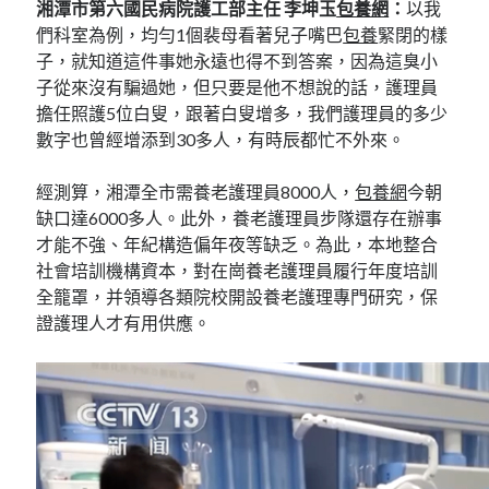
湘潭市第六國民病院護工部主任 李坤玉
包養網
：
以我
們科室為例，均勻1個裴母看著兒子嘴巴
包養
緊閉的樣
子，就知道這件事她永遠也得不到答案，因為這臭小
子從來沒有騙過她，但只要是他不想說的話，護理員
擔任照護5位白叟，跟著白叟增多，我們護理員的多少
數字也曾經增添到30多人，有時辰都忙不外來。
經測算，湘潭全市需養老護理員8000人，
包養網
今朝
缺口達6000多人。此外，養老護理員步隊還存在辦事
才能不強、年紀構造偏年夜等缺乏。為此，本地整合
社會培訓機構資本，對在崗養老護理員履行年度培訓
全籠罩，并領導各類院校開設養老護理專門研究，保
證護理人才有用供應。