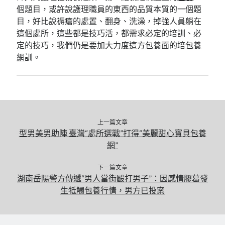
個題目，或許說護理職員的東西的品質本質的一個題
目，好比說褥瘡的處置、翻身、洗澡，掉強人員躺在
這個處所，這些都是技巧活，都需求必定的培訓、必
定的技巧，我們仍是要加大力度這方
包養
面的培
包養
網
訓。
上一篇文章
型男美男助陣 臺灣“處所選戰”打得“美麗甜心寶貝包養
網”
下一篇文章
湖南岳陽警方傳遞“男人當街毆打男子”：因感情膠葛發
生牴觸包養行情，男方已投案