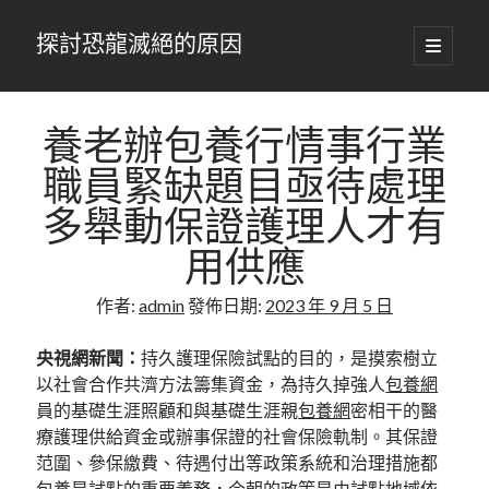
探討恐龍滅絕的原因
開
啟
主
要
選
單
養老辦包養行情事行業
職員緊缺題目亟待處理
多舉動保證護理人才有
用供應
作者:
admin
發佈日期:
2023 年 9 月 5 日
央視網新聞：
持久護理保險試點的目的，是摸索樹立
以社會合作共濟方法籌集資金，為持久掉強人
包養網
員的基礎生涯照顧和與基礎生涯親
包養網
密相干的醫
療護理供給資金或辦事保證的社會保險軌制。其保證
范圍、參保繳費、待遇付出等政策系統和治理措施都
包養
是試點的重要義務，今朝的政策是由試點地域依