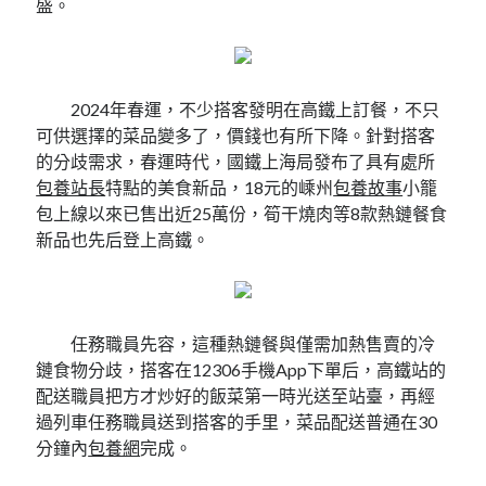
盛。
2024年春運，不少搭客發明在高鐵上訂餐，不只
可供選擇的菜品變多了，價錢也有所下降。針對搭客
的分歧需求，春運時代，國鐵上海局發布了具有處所
包養站長
特點的美食新品，18元的嵊州
包養故事
小籠
包上線以來已售出近25萬份，筍干燒肉等8款熱鏈餐食
新品也先后登上高鐵。
任務職員先容，這種熱鏈餐與僅需加熱售賣的冷
鏈食物分歧，搭客在12306手機App下單后，高鐵站的
配送職員把方才炒好的飯菜第一時光送至站臺，再經
過列車任務職員送到搭客的手里，菜品配送普通在30
分鐘內
包養網
完成。