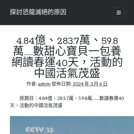
探討恐龍滅絕的原因
開
啟
主
要
選
單
4.84億、283.7萬、59.8
萬……數甜心寶貝一包養
網讀春運40天，活動的
中國活氣茂盛
作者:
admin
發佈日期:
2024 年 3 月 6 日
原題目：4.84億、283.7萬、59.8萬……數讀春運40
天，活動的中國活氣茂盛