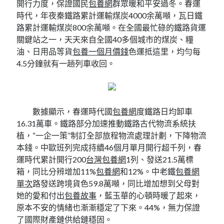
開行力度，保證國民
包養網
群眾暖和平安過冬。春運
時代，年夜秦鐵路累計運輸煤炭4000余萬噸，瓦日鐵
路累計運輸煤炭800余萬噸。在全國最忙碌的鐵路貨運
關鍵站之一，天天來自全國40多個城市的煤炭、糧
油、日用品等貨
包養一個月價錢
色運抵這里，均勻每
4.5分鐘就有一趟列車收回。
數據顯示，春運時代國
包養網
度鐵路日均卸車
16.31萬車。鐵路部分加速推動鐵路古代物流系統扶
植，“一企一策”制訂全部旅程物流處理計劃，下降物流
本錢。中歐班列完成持續46個月單月開行超千列，春
運時代累計開行200
台灣包養網
1列、發送21.5萬標
箱，同比分辨增加11%
包養網
和12%。中老鐵
包養網
單次
路發送跨境貨色59.8萬噸，同比增加想到父母對
她的愛和付出
包養故事
，藍玉華的心頓時暖了起來，
原本不安的情緒也漸漸穩定了下來。44%，無力保證
了國際財產鏈供給鏈穩固。