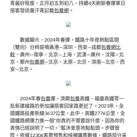
青最好程度，正月初五到初八，持續4天刷新春運單日
搭客發送量汗青記載
包養網
。
數據顯示，2024年春運，鐵路十年夜熱點區間
（雙向）分辨是噴鼻港—深圳、西安—成都
包養網比
較
、廣州—南寧、北京—上海、武漢—廣州、沈陽—北
京、鄭州
包養網
—北京、太原—北京、濟南—北京、西
安—北京。
2024年春
包養
運，濟鄭
包養
高鐵、福廈高鐵等一
批新建線路的參加讓搭客回家路更近了。2023年，全
國鐵路投產新線3637公里，此中，高鐵2776公里，全
國鐵路網運力進一個“你真的不需要說什麼，因為你的
表情已經說明了一切。”藍沐會意地點點頭。步驟晉
陞。依據12306客票預售和候補購票數據，鐵路部分采