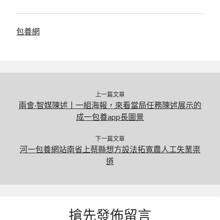
包養網
上一篇文章
兩會·智媒陳述丨一組海報，來看當局任務陳述展示的
成一包養app長圖景
下一篇文章
河一包養網站南省上蔡縣想方設法拓寬農人工失業渠
道
搶先發佈留言