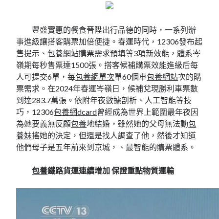
豐盛實惠的餐食晉陞出行品德的同時，一系列辦
事進級讓搭客購票加倍便捷。春運時代，12306發布起
售提示、
包養網站
購票需求預填等3項新效能，體系岑
嶺期每秒售票達1500張。搭客候補購票效能進級后每
人可提交6單，每
包養網單次
單60個車
包養網站
次的購
票需求。在2024年春運岑嶺日，候補兌現勝利車票數
到達283.7萬張。依附年夜數據剖析、人工智能等技
巧，12306
包養網dcard
曾經成為世界上範圍最年夜因
為她要義無反顧
包養
地結婚，雖然她的父母無法動
包
養妹
搖她的決定，但還是找人調查了他，然後才知道
他們母子是五年前來到京城，、最智能的購票體系。
包養
鐵路貨運連續增加 保證重點物質運輸