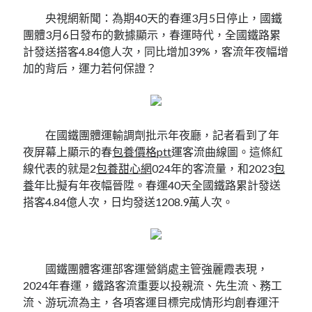
央視網新聞：為期40天的春運3月5日停止，國鐵
團體3月6日發布的數據顯示，春運時代，全國鐵路累
計發送搭客4.84億人次，同比增加39%，客流年夜幅增
加的背后，運力若何保證？
在國鐵團體運輸調劑批示年夜廳，記者看到了年
夜屏幕上顯示的春
包養價格ptt
運客流曲線圖。這條紅
線代表的就是2
包養甜心網
024年的客流量，和2023
包
養
年比擬有年夜幅晉陞。春運40天全國鐵路累計發送
搭客4.84億人次，日均發送1208.9萬人次。
國鐵團體客運部客運營銷處主管強麗霞表現，
2024年春運，鐵路客流重要以投親流、先生流、務工
流、游玩流為主，各項客運目標完成情形均創春運汗